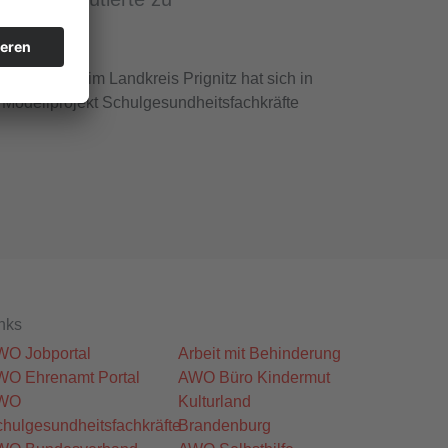
äften
 Perleberg im Landkreis Prignitz hat sich in
 Modellprojekt Schulgesundheitsfachkräfte
nks
WO Jobportal
Arbeit mit Behinderung
WO Ehrenamt Portal
AWO Büro Kindermut
WO
Kulturland
hulgesundheitsfachkräfte
Brandenburg