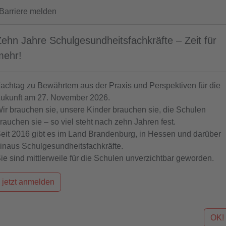
arriere melden
Zehn Jahre Schulgesundheitsfachkräfte – Zeit für
mehr!
achtag zu Bewährtem aus der Praxis und Perspektiven für die
ukunft am 27. November 2026.
DAS
WISSENSWERTES
AKTU
ir brauchen sie, unsere Kinder brauchen sie, die Schulen
MODELLPROJEKT
rauchen sie – so viel steht nach zehn Jahren fest.
eit 2016 gibt es im Land Brandenburg, in Hessen und darüber
inaus Schulgesundheitsfachkräfte.
ie sind mittlerweile für die Schulen unverzichtbar geworden.
aktiv
gleich
jetzt
neugierig
teilhaben
jetzt anmelden
... Kinder und Jugendliche dadurch aktiver sind.
OK!