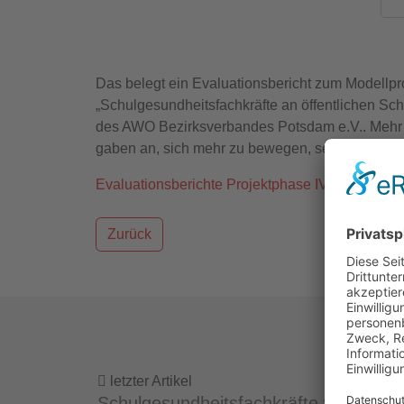
Das belegt ein Evaluationsbericht zum Modellpr
„Schulgesundheitsfachkräfte an öffentlichen S
des AWO Bezirksverbandes Potsdam e.V.. Mehr a
gaben an, sich mehr zu bewegen, seit die Schul
Evaluationsberichte Projektphase IV
Zurück
letzter Artikel
Schulgesundheitsfachkräfte wirken, w