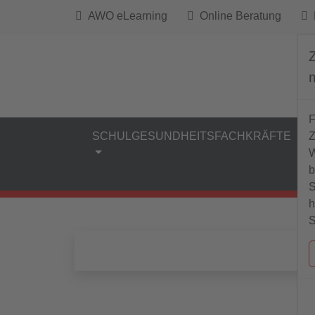
AWO eLearning
Online Beratung
B
F
Z
SCHULGESUNDHEITSFACHKRÄFTE
W
b
S
h
S