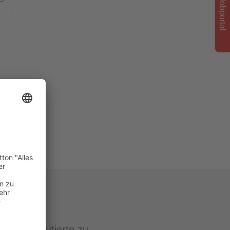
Jobportal
huss diskutierte zu