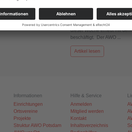
Schulgesundheitsfachkr
tun.
26.02.2021
14:36
Der Sozialausschuss der Stadt
dieser Woche erneut mit dem
beschäftigt. Der AWO ...
Artikel lesen
Informationen
Hilfe & Service
Li
Einrichtungen
Anmelden
A
Ortsvereine
Mitglied werden
A
Projekte
Kontakt
A
Struktur AWO Potsdam
Inhaltsverzeichnis
Sc