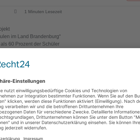
19.02.2021
1
Minuten Lesezeit
ojekt
chulen im Land Brandenburg“
ls 60 Prozent der Schüler
krankenschwester da ist.
nächster Artikel
eil…
Perleberger Sozialaussc