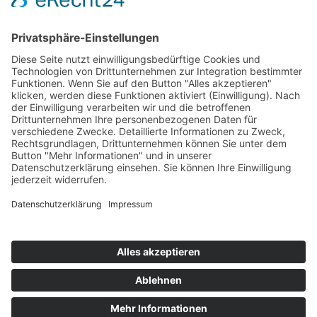
Impressum
|
Datenschutz
|
Barrierefreiheitserklärung
Jobportal
Mutige Mutmacher*innen gesucht!
Komm zu den mutigen Mutmacher*innen.
neugierig?
Zehn Jahre Schulgesundheitsfachkräfte – Zeit für mehr!
Fachtag zu Bewährtem aus der Praxis und Perspektiven für die
Zukunft am 27. November 2026.
Wir brauchen sie, unsere Kinder brauchen sie, die Schulen brauchen
sie – so viel steht nach zehn Jahren fest.
Seit 2016 gibt es im Land Brandenburg, in Hessen und darüber
hinaus Schulgesundheitsfachkräfte.
Sie sind mittlerweile für die Schulen unverzichtbar geworden.