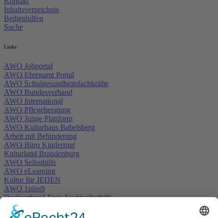
Kontakt
Inhaltsverzeichnis
Bedienhilfen
Suche
Links
AWO Jobportal
AWO Ehrenamt Portal
AWO Schulgesundheitsfachkräfte
AWO Bundesverband
AWO International
AWO Pflegeberatung
AWO Junge Plattform
AWO Kulturhaus Babelsberg
Arbeit mit Behinderung
AWO Büro Kindermut
Kulturland Brandenburg
AWO Selbsthilfe
AWO eLearning
Kultur für JEDEN
AWO 1plus9
Dachverband Freie Suchtselbsthilfe
© 1990 - 2026 Arbeiterwohlfahrt Bezirksverband Potsdam e. V.