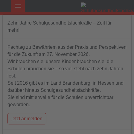
Zehn Jahre Schulgesundheitsfachkräfte – Zeit für
mehr!
Fachtag zu Bewährtem aus der Praxis und Perspektiven
für die Zukunft am 27. November 2026.
Wir brauchen sie, unsere Kinder brauchen sie, die
Schulen brauchen sie – so viel steht nach zehn Jahren
fest.
Logo Schulgesundheitsfachkraft
Seit 2016 gibt es im Land Brandenburg, in Hessen und
darüber hinaus Schulgesundheitsfachkräfte.
Sie sind mittlerweile für die Schulen unverzichtbar
geworden.
Hessen feiert seine neuen
"Schulkrankenschwestern" – und
jetzt anmelden
Brandenburg so?
aktiv
gleich
grenzenlos
hilfreich
jetzt
mutig