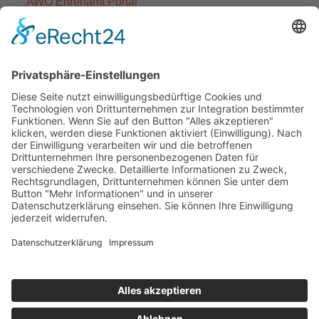
AWO Ehrenamt Portal
AWO Schulgesundheitsfachkräfte
AWO Bundesverband
AWO International
AWO Pflegeberatung
AWO Junge Plattform
AWO Kulturhaus Babelsberg
Arbeit mit Behinderung
AWO Büro Kindermut
Kulturland Brandenburg
AWO Selbsthilfe
AWO eLearning
Kultur für JEDEN
AWO 1plus9
Dachverband Freie Suchtselbsthilfe
© 1990 - 2026 Arbeiterwohlfahrt Bezirksverband
Potsdam e. V.