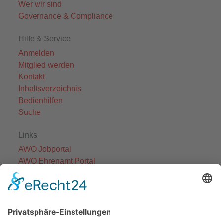
Wer wir sind
Governance & Compliance
Hilfe & Service
Anmelden
Mitglied werden
Kontakt
Inhaltsverzeichnis
Bedienhilfen
Suche
Links
AWO Jobportal
AWO Ehrenamt Portal
AWO Schulgesundheitsfachkräfte
AWO Bundesverband
AWO International
AWO Pflegeberatung
AWO Junge Plattform