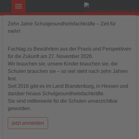
Zehn Jahre Schulgesundheitsfachkräfte – Zeit für
mehr!
Fachtag zu Bewährtem aus der Praxis und Perspektiven
für die Zukunft am 27. November 2026.
Wir brauchen sie, unsere Kinder brauchen sie, die
Retten Sie die
Schulen brauchen sie – so viel steht nach zehn Jahren
Schulgesundheitsfachkräfte
fest.
aktiv
hilfreich
jetzt
Seit 2016 gibt es im Land Brandenburg, in Hessen und
darüber hinaus Schulgesundheitsfachkräfte.
Sehr geehrter Herr Ministerpräsident Dietmar
Sie sind mittlerweile für die Schulen unverzichtbar
Woidke,
geworden.
seit mehr als zehn Jahren engagiert sich der AWO
jetzt anmelden
Bezirksverband Potsdam e. V. dafür, dass an den
öffentlichen Schulen wie in vielen europäischen
Ländern Schulgesundheitsfachkräfte etabliert