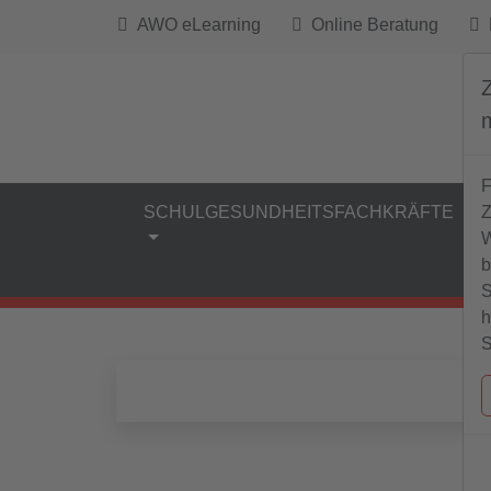
AWO eLearning
Online Beratung
B
F
Z
SCHULGESUNDHEITSFACHKRÄFTE
W
b
S
h
S