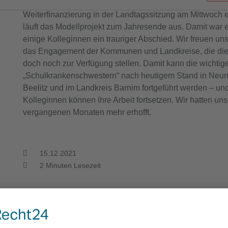
Brandenburger Landesregierung keine Gelder zur Verfügu
Weiterfinanzierung in der Landtagssitzung am Mittwoch e
läuft das Modellprojekt zum Jahresende aus. Damit war e
einige Kolleginnen ein trauriger Abschied. Wir freuen u
das Engagement der Kommunen und Landkreise, die die F
doch noch zur Verfügung stellen. Damit kann die wichtige
„Schulkrankenschwestern“ nach heutigem Stand in Neuru
Beelitz und im Landkreis Barnim fortgeführt werden – un
Kolleginnen können ihre Arbeit fortsetzen. Wir hatten uns
vergangenen Monaten mehr erhofft.
15.12.2021
2
Minuten Lesezeit
werden im Frühjahr mit den
Wir danken allen Kolleginnen
erung ins Gespräch kommen“,
vergangenen fünf Jahren, für
sundheitsfachkräfte beim AWO
Weiterbildung zur Schulgesundh