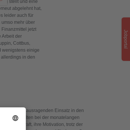
ng stellt und eine
rneut abgelehnt hat,
s leider auch für
ns umso mehr über
inanzmittel jetzt
Jobportal
 Arbeit der
ppin, Cottbus,
d wenigstens einige
 allerdings in den
 für ihren herausragenden Einsatz in den
 das Durchhalten bei der monatelangen
eitsfachkraft, ihre Motivation, trotz der