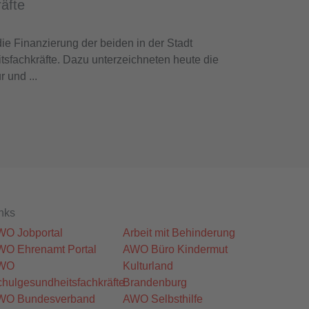
äfte
ie Finanzierung der beiden in der Stadt
sfachkräfte. Dazu unterzeichneten heute die
 und ...
nks
WO Jobportal
Arbeit mit Behinderung
WO Ehrenamt Portal
AWO Büro Kindermut
WO
Kulturland
hulgesundheitsfachkräfte
Brandenburg
WO Bundesverband
AWO Selbsthilfe