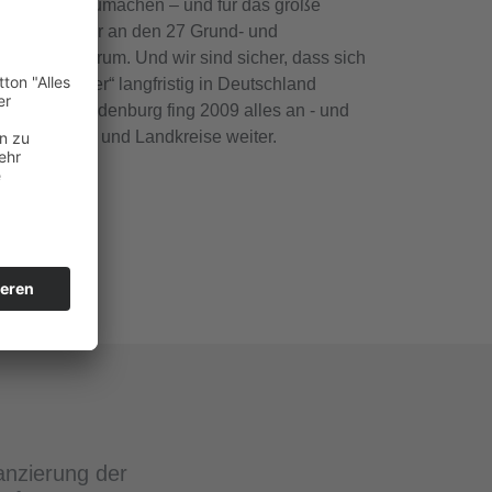
ktive weiterzumachen – und für das große
it der Kinder an den 27 Grund- und
stufenzentrum. Und wir sind sicher, dass sich
kenschwester“ langfristig in Deutschland
Im Land Brandenburg fing 2009 alles an - und
der Kommunen und Landkreise weiter.
anzierung der