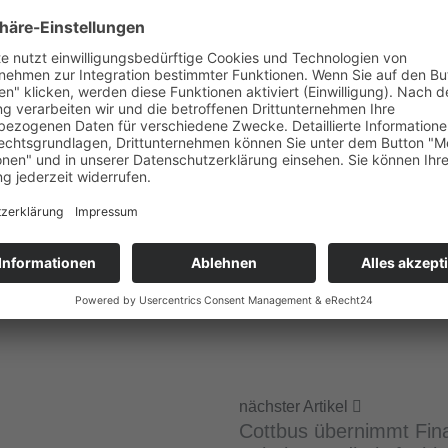
kte und die Wirksamkeit des
unklaren Zukunft und Perspe
durch die Evaluationen in der
Engagement für die Gesundhe
bände, Schulleitungen,
Oberschulen sowie einem Ober
owie Landes- und
das Berufsbild der „Schulkran
inke und Freie Wähler hatten
durchsetzen wird. Immerhin: 
igung eingesetzt. „Es gibt
hier geht es auch mit Hilfe 
h AWO-Vorstandsvorsitzende
Schulgesundheitsfachkräfte
nächster Artikel
Cottbus übernimmt Fin