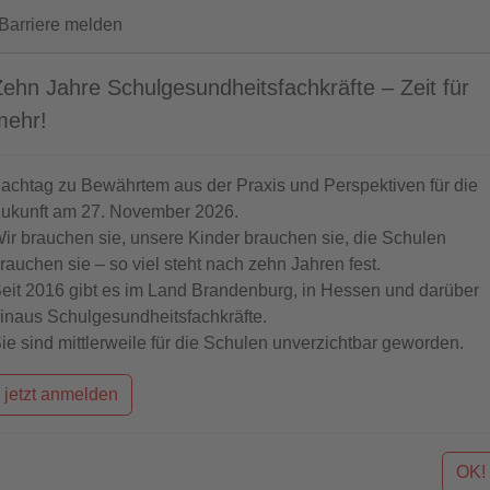
arriere melden
Zehn Jahre Schulgesundheitsfachkräfte – Zeit für
mehr!
achtag zu Bewährtem aus der Praxis und Perspektiven für die
ukunft am 27. November 2026.
DAS
WISSENSWERTES
AKTU
ir brauchen sie, unsere Kinder brauchen sie, die Schulen
MODELLPROJEKT
rauchen sie – so viel steht nach zehn Jahren fest.
eit 2016 gibt es im Land Brandenburg, in Hessen und darüber
inaus Schulgesundheitsfachkräfte.
ie sind mittlerweile für die Schulen unverzichtbar geworden.
aktiv
hilfreich
jetzt
jetzt anmelden
Eine kleine Weihnachtsfeier mit vielen tollen Aufmerksa
Geschenken gab es heute beim Treffen der Schulgesundh
Rahmen unseres seit mehreren Jahren laufenden Modellp
OK!