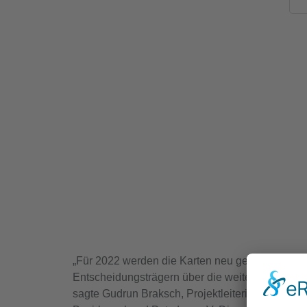
„Für 2022 werden die Karten neu gemischt. Wir 
Entscheidungsträgern über die weitere Finanzi
sagte Gudrun Braksch, Projektleiterin Schulge