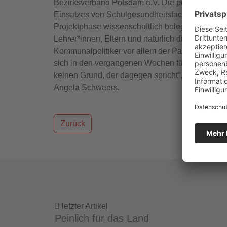
Bezirksverband Potsdam e.V. Die positiven Effe
Einsatzes von Schulgesundheitsfachkräften sei 
Projektphase wissenschaftlich belegt. Viele Ver
Lehrer*innen, Eltern und natürlich die Kinder s
Kommunalpolitiker vor allem der Parteien Die L
sich in den vergangenen Wochen für eine Verstet
keinen Grund, der dagegen spricht“, sagte auc
Angela Schweers.
Zurück
letzter Artikel
Peinlich für das Land