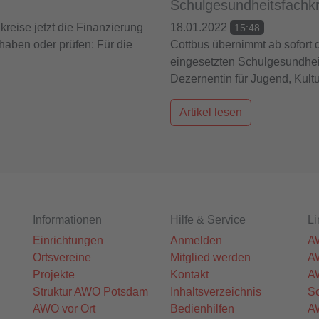
Schulgesundheitsfachkr
reise jetzt die Finanzierung
18.01.2022
15:48
aben oder prüfen: Für die
Cottbus übernimmt ab sofort d
eingesetzten Schulgesundheit
Dezernentin für Jugend, Kultur
Artikel lesen
Informationen
Hilfe & Service
Li
Einrichtungen
Anmelden
A
Ortsvereine
Mitglied werden
A
Projekte
Kontakt
A
Struktur AWO Potsdam
Inhaltsverzeichnis
Sc
AWO vor Ort
Bedienhilfen
A