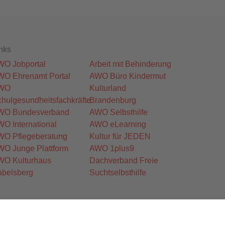
nks
WO Jobportal
Arbeit mit Behinderung
WO Ehrenamt Portal
AWO Büro Kindermut
WO
Kulturland
hulgesundheitsfachkräfte
Brandenburg
WO Bundesverband
AWO Selbsthilfe
O International
AWO eLearning
WO Pflegeberatung
Kultur für JEDEN
WO Junge Plattform
AWO 1plus9
WO Kulturhaus
Dachverband Freie
abelsberg
Suchtselbsthilfe