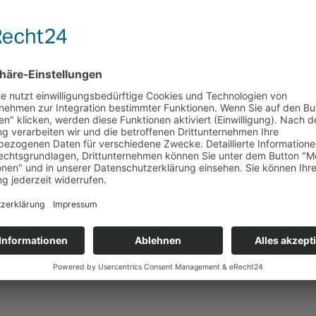
 des Modellprojektes Schulgesundheitsfachkräfte an
ieses Jahres liegen alle Ergebnisse der Evaluationen
 Begutachtungen zeigen eindeutig die positiven Effekte
 auf die Gesundheit und die Gesundheitskompetenz von
 und Gutachten zusammengestellt. Als pdf-Dateien sind
gen und Fachtage der vergangenen Jahre sowie weitere
jekt abrufbar.
en