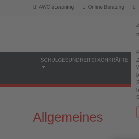
AWO eLearning
Online Beratung
B
F
Z
SCHULGESUNDHEITSFACHKRÄFTE
W
b
S
h
S
Allgemeines