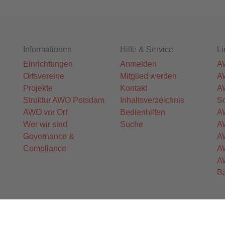
Informationen
Hilfe & Service
Li
Einrichtungen
Anmelden
A
Ortsvereine
Mitglied werden
A
Projekte
Kontakt
A
Struktur AWO Potsdam
Inhaltsverzeichnis
Sc
AWO vor Ort
Bedienhilfen
A
Wer wir sind
Suche
AW
Governance &
A
Compliance
A
A
B