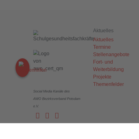
Aktuelles
Aktuelles
Termine
Stellenangebote
Fort- und
Weiterbildung
Projekte
Themenfelder
Social Media Kanäle des
AWO Bezirksverband Potsdam
e.V.