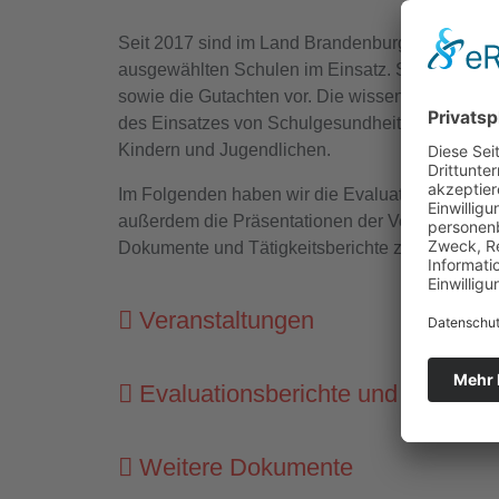
Seit 2017 sind im Land Brandenburg im Rahmen
ausgewählten Schulen im Einsatz. Seit Anfang d
sowie die Gutachten vor. Die wissenschaftlichen
des Einsatzes von Schulgesundheitsfachkräften
Kindern und Jugendlichen.
Im Folgenden haben wir die Evaluationsberichte
außerdem die Präsentationen der Veranstaltun
Dokumente und Tätigkeitsberichte zum Modellpro
Veranstaltungen
Evaluationsberichte und Gutacht
Weitere Dokumente